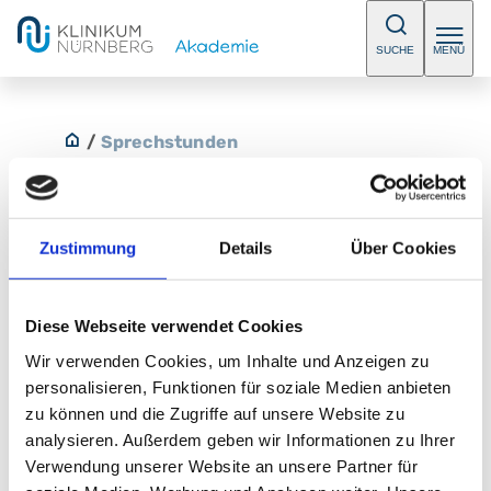
SUCHE
MENÜ
/
Sprechstunden
Zustimmung
Details
Über Cookies
Zweitmeinungssprechstunde
Diese Webseite verwendet Cookies
Bitte vereinbaren Sie einen Termin.
Wir verwenden Cookies, um Inhalte und Anzeigen zu
E-Mail:
urologie@klinikum-nuernberg.de
personalisieren, Funktionen für soziale Medien anbieten
Telefon:
+49 (0) 911 398-2372
zu können und die Zugriffe auf unsere Website zu
analysieren. Außerdem geben wir Informationen zu Ihrer
Urologische Klinik
Verwendung unserer Website an unsere Partner für