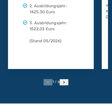
un
2. Ausbildungsjahr:
ein
1425,30 Euro
Deu
3. Ausbildungsjahr:
1522,03 Euro
(Stand 05/2026)
1 / 6