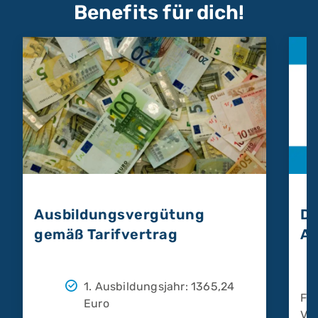
Benefits für dich!
Ausbildungsvergütung
De
gemäß Tarifvertrag
Au
1. Ausbildungsjahr: 1365,24
Fah
Euro
Ver