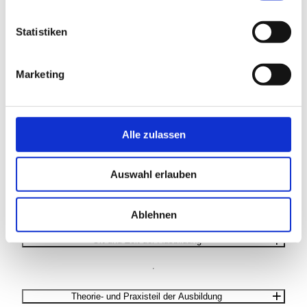
Untersuchungen
Statistiken
Durchführung von Qualitätskontrollen
Marketing
Digitale Bildverarbeitungen
So verläuft die Ausbildung
Alle zulassen
Auswahl erlauben
Ablehnen
Ort und Zeit der Ausbildung
Theorie- und Praxisteil der Ausbildung