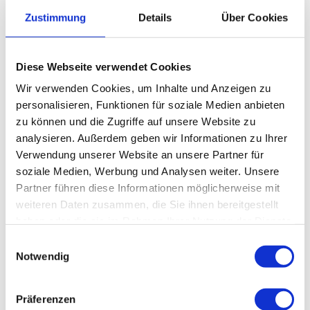
Zustimmung
Details
Über Cookies
noch engere Zusammenarbeit zwischen
Schule und praktischen Einsatzorten
Diese Webseite verwendet Cookies
Wir verwenden Cookies, um Inhalte und Anzeigen zu
personalisieren, Funktionen für soziale Medien anbieten
Deine Aufgaben umfassen...
zu können und die Zugriffe auf unsere Website zu
analysieren. Außerdem geben wir Informationen zu Ihrer
Vorbereitung und Durchführung von CT- und
Verwendung unserer Website an unsere Partner für
MRT-Untersuchungen
soziale Medien, Werbung und Analysen weiter. Unsere
Partner führen diese Informationen möglicherweise mit
Anfertigen von Röntgenuntersuchungen
weiteren Daten zusammen, die Sie ihnen bereitgestellt
haben oder die sie im Rahmen Ihrer Nutzung der Dienste
Mitarbeit bei der Bestrahlungsplanung, der
gesammelt haben.
Einwilligungsauswahl
Simulation und der eigentlichen Bestrahlung
Notwendig
Vorbereitung von radioaktiven Substanzen
Präferenzen
Durchführung von nuklearmedizinischen