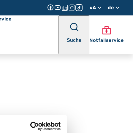
A
de
A
rvice
Notfallservice
Suche