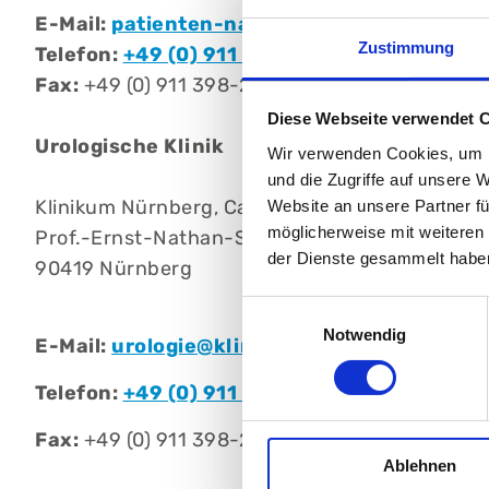
E-Mail:
patienten-navi@klinikum-nuernber
Zustimmung
Telefon:
+49 (0) 911 398-2767
Fax:
+49 (0) 911 398-2654
Diese Webseite verwendet 
Urologische Klinik
Wir verwenden Cookies, um I
und die Zugriffe auf unsere 
Klinikum Nürnberg, Campus Nord
Website an unsere Partner fü
möglicherweise mit weiteren
Prof.-Ernst-Nathan-Str. 1
der Dienste gesammelt habe
90419 Nürnberg
Einwilligungsauswahl
Notwendig
E-Mail:
urologie@klinikum-nuernberg.de
Telefon:
+49 (0) 911 398-2372
Fax:
+49 (0) 911 398-2681
Ablehnen