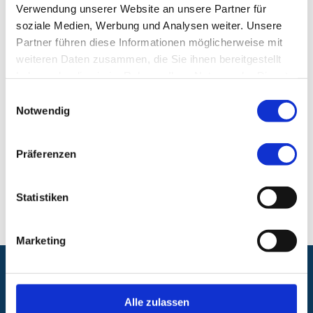
Verwendung unserer Website an unsere Partner für
Telefon:
+49 (0) 911 398 3061
soziale Medien, Werbung und Analysen weiter. Unsere
Fax:
+49 (0) 911 398 3590
Partner führen diese Informationen möglicherweise mit
weiteren Daten zusammen, die Sie ihnen bereitgestellt
Ambulantes BehandlungsCentrum Klinikum
haben oder die sie im Rahmen Ihrer Nutzung der Dienste
Nürnberg, Campus Nord
gesammelt haben.
Einwilligungsauswahl
Notwendig
Ambulantes BehandlungsCentrum, Klinikum
Nürnberg, Campus Nord
Präferenzen
Prof.-Ernst-Nathan-Str. 1
90419 Nürnberg
Statistiken
Marketing
Folgen Sie uns:
Alle zulassen