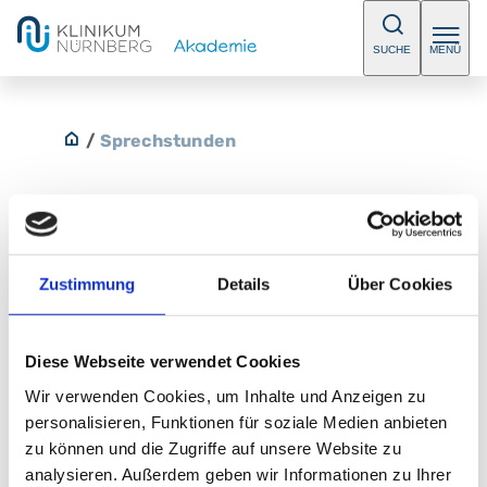
SUCHE
MENÜ
/
Sprechstunden
Urologie am Campus Nord
Zustimmung
Details
Über Cookies
Urologie im ABC am Klinikum Nürnberg Campus Nord.
In unserer Sprechstunde bieten wir Ihnen eine
Diese Webseite verwendet Cookies
umfassende Diagnostik und Therapie bei sämtlichen
Wir verwenden Cookies, um Inhalte und Anzeigen zu
urologischen Krankheitsbilder an. Bitte vereinbaren
personalisieren, Funktionen für soziale Medien anbieten
Sie einen Termin.
zu können und die Zugriffe auf unsere Website zu
analysieren. Außerdem geben wir Informationen zu Ihrer
E-Mail:
abc@klinikum-nuernberg.de