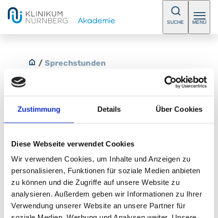
SUCHE
MENÜ
/
Sprechstunden
Zustimmung
Details
Über Cookies
Psychotherapie am Stadtpark
Diese Webseite verwendet Cookies
In unserer psychotherapeutischen Sprechstunde
Wir verwenden Cookies, um Inhalte und Anzeigen zu
bieten wir Ihnen tiefenpsychologische und
personalisieren, Funktionen für soziale Medien anbieten
verhaltenstherapeutische Therapie an. Bitte
zu können und die Zugriffe auf unsere Website zu
vereinbaren Sie einen Termin.
analysieren. Außerdem geben wir Informationen zu Ihrer
E-Mail:
praxis@die-frauenaerzte.de
Verwendung unserer Website an unsere Partner für
soziale Medien, Werbung und Analysen weiter. Unsere
Telefon:
+49 (0) 911 355 555