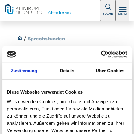
SUCHE
MENÜ
/
Sprechstunden
Zustimmung
Details
Über Cookies
Psychiatrie und Psychotherapie
E-Mail:
welserstrasse@abc-nuernberg.de
Diese Webseite verwendet Cookies
Telefon:
+49 (0) 911 561 420 1
Wir verwenden Cookies, um Inhalte und Anzeigen zu
Fax:
+49 (0) 911 561 420 3
personalisieren, Funktionen für soziale Medien anbieten
zu können und die Zugriffe auf unsere Website zu
ABC Ambulantes BehandlungsCentrum in der
analysieren. Außerdem geben wir Informationen zu Ihrer
Welserstraße
Verwendung unserer Website an unsere Partner für