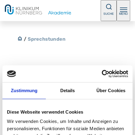
SUCHE
MENÜ
/
Sprechstunden
Privatsprechstunde Prof. Dr. med.
J. H. Ficker
Zustimmung
Details
Über Cookies
Ambulanz für Patienten einer privaten
Krankenversicherung. Bitte vereinbaren Sie einen
Diese Webseite verwendet Cookies
Termin.
Wir verwenden Cookies, um Inhalte und Anzeigen zu
personalisieren, Funktionen für soziale Medien anbieten
E-Mail:
pneumologie@klinikum-nuernberg.de