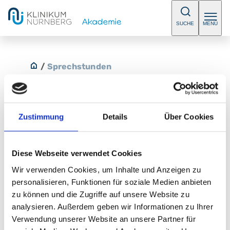
SUCHE
MENÜ
/
Sprechstunden
Zustimmung
Details
Über Cookies
Physikalische Therapie Klinikum
Nürnberg, Campus Nord
Diese Webseite verwendet Cookies
Wir verwenden Cookies, um Inhalte und Anzeigen zu
Zur Terminvereinbarung und für Auskünfte stehen
personalisieren, Funktionen für soziale Medien anbieten
Ihnen unsere Mitarbeiterinnen der Anmeldungen an
zu können und die Zugriffe auf unsere Website zu
beiden Standorten zur Verfügung.
analysieren. Außerdem geben wir Informationen zu Ihrer
Verwendung unserer Website an unsere Partner für
Telefon:
+49 (0) 911 398-2548