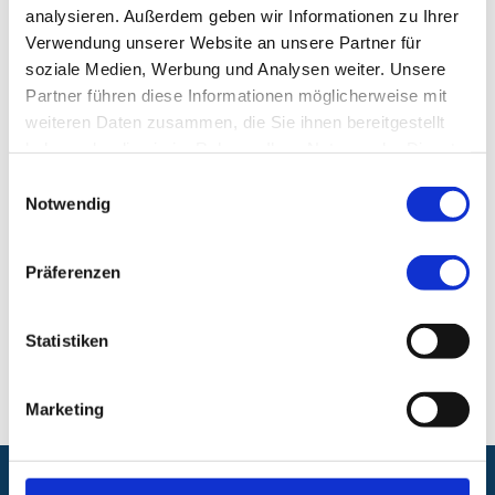
Fax:
+49 (0) 911 398-7648
analysieren. Außerdem geben wir Informationen zu Ihrer
Verwendung unserer Website an unsere Partner für
Klinik für Frauenheilkunde, Schwerpunkt
soziale Medien, Werbung und Analysen weiter. Unsere
Gynäkologie
Partner führen diese Informationen möglicherweise mit
weiteren Daten zusammen, die Sie ihnen bereitgestellt
Klinikum Nürnberg, Campus Nord
haben oder die sie im Rahmen Ihrer Nutzung der Dienste
Prof.-Ernst-Nathan-Str. 1
gesammelt haben.
Einwilligungsauswahl
90419 Nürnberg
Notwendig
E-Mail:
gynaekologie@klinikum-nuernberg.de
Präferenzen
Telefon:
+49 (0) 911 398-2222
Statistiken
Fax:
+49 (0) 911 398-3399
Marketing