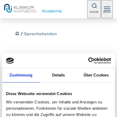
SUCHE
MENÜ
/
Sprechstunden
Oberarztsprechstunde Prof.
Bolovis
Zustimmung
Details
Über Cookies
Mit Krankenhaus-Einweisung vom Frauenarzt. Bitte
Diese Webseite verwendet Cookies
vereinbaren Sie einen Termin.
Wir verwenden Cookies, um Inhalte und Anzeigen zu
E-Mail:
gynaekologie@klinikum-nuernberg.de
personalisieren, Funktionen für soziale Medien anbieten
Telefon:
+49 (0) 911 398-2381
zu können und die Zugriffe auf unsere Website zu