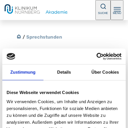
SUCHE
MENÜ
/
Sprechstunden
Zustimmung
Details
Über Cookies
Neurologie/Psychiatrie in Lauf am
Marktplatz
Diese Webseite verwendet Cookies
In unserer Sprechstunde bieten wir Ihnen eine
Wir verwenden Cookies, um Inhalte und Anzeigen zu
umfassende Diagnostik und Therapie bei
personalisieren, Funktionen für soziale Medien anbieten
neurologischen und psychiatrischen Fragestellungen
zu können und die Zugriffe auf unsere Website zu
an. Bitte vereinbaren Sie einen Termin.
analysieren. Außerdem geben wir Informationen zu Ihrer