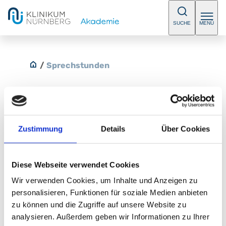
SUCHE
MENÜ
/
Sprechstunden
Mamma - und interventionelle
Zustimmung
Details
Über Cookies
Radiologie
Diese Webseite verwendet Cookies
Bitte vereinbaren Sie einen Termin.
Wir verwenden Cookies, um Inhalte und Anzeigen zu
E-Mail:
Radiologie@klinikum-nuernberg.de
personalisieren, Funktionen für soziale Medien anbieten
Telefon:
+49 (0) 911 398 2540
zu können und die Zugriffe auf unsere Website zu
analysieren. Außerdem geben wir Informationen zu Ihrer