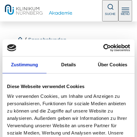
SUCHE
MENÜ
/
Sprechstunden
Zustimmung
Details
Über Cookies
Kolposkopie am Stadtpark
Diese Webseite verwendet Cookies
In unserer Sprechstunde bieten wir Ihnen bei einem
Wir verwenden Cookies, um Inhalte und Anzeigen zu
unklaren Befund nach einer Vorsorgeuntersuchung
personalisieren, Funktionen für soziale Medien anbieten
eine weiterführende Diagnostik an. Bitte vereinbaren
zu können und die Zugriffe auf unsere Website zu
Sie einen Termin.
analysieren. Außerdem geben wir Informationen zu Ihrer
Verwendung unserer Website an unsere Partner für
E-Mail:
praxis@die-frauenaerzte.de
soziale Medien, Werbung und Analysen weiter. Unsere
Telefon:
+49 (0) 911 355 555