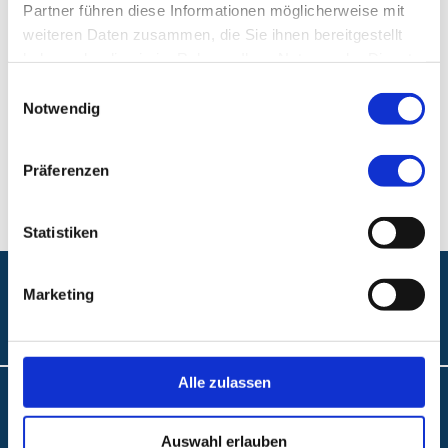
Partner führen diese Informationen möglicherweise mit
weiteren Daten zusammen, die Sie ihnen bereitgestellt
Ambulantes BehandlungsCentrum am Stadtpark
haben oder die sie im Rahmen Ihrer Nutzung der Dienste
gesammelt haben.
Einwilligungsauswahl
Ambulantes BehandlungsCentrum, am Stadtpark
Notwendig
Am Stadtpark 2
90409 Nürnberg
Präferenzen
Statistiken
Marketing
Folgen Sie uns:
Alle zulassen
Anfahrt
Auswahl erlauben