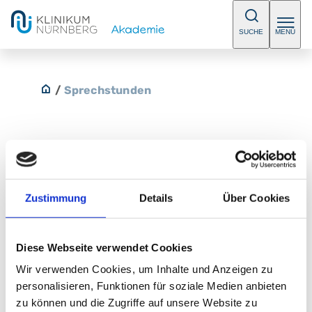
SUCHE
MENÜ
/
Sprechstunden
Kinderchirurgische Ambulanz
Zustimmung
Details
Über Cookies
Vor- und Nachstationären Behandlung,
Spezialsprechstunden. Bitte vereinbaren Sie einen
Termin.
Diese Webseite verwendet Cookies
Wir verwenden Cookies, um Inhalte und Anzeigen zu
E-Mail:
kinderchirurgie@klinikum-nuernberg.de
personalisieren, Funktionen für soziale Medien anbieten
Telefon:
+49 (0) 911 398-7538
zu können und die Zugriffe auf unsere Website zu
Fax:
+49 (0) 911 398-5459