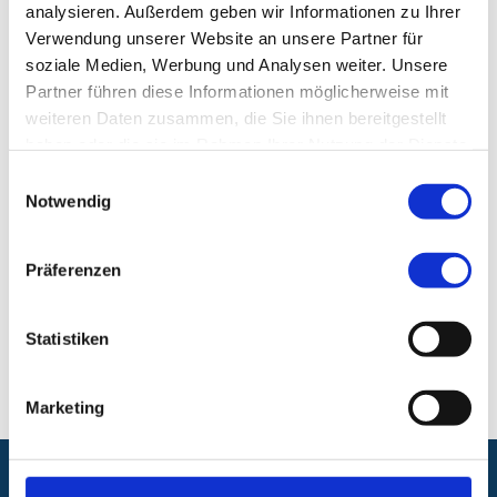
analysieren. Außerdem geben wir Informationen zu Ihrer
Verwendung unserer Website an unsere Partner für
Klinik für Kinder- und Jugendchirurgie und
soziale Medien, Werbung und Analysen weiter. Unsere
Kinderurologie
Partner führen diese Informationen möglicherweise mit
weiteren Daten zusammen, die Sie ihnen bereitgestellt
Klinikum Nürnberg, Campus Süd
haben oder die sie im Rahmen Ihrer Nutzung der Dienste
Breslauer Str. 201
gesammelt haben.
Einwilligungsauswahl
90471 Nürnberg
Notwendig
E-Mail:
kinderchirurgie@klinikum-nuernberg.de
Präferenzen
Telefon:
+49 (0) 911 398-5455
Statistiken
Fax:
+49 (0) 911 398-5459
Marketing