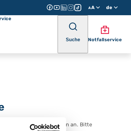
A
de
A
rvice
Notfallservice
Suche
e
und Bronchialerkrankungen an. Bitte