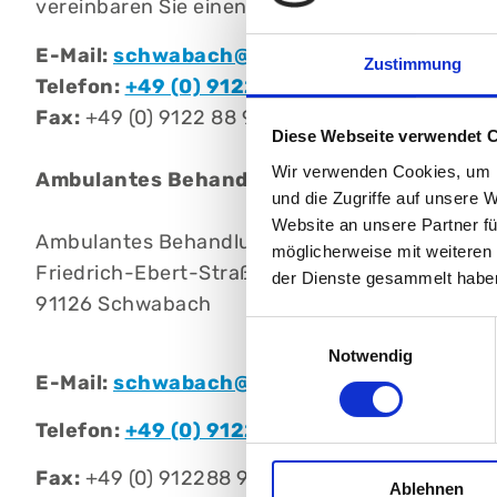
vereinbaren Sie einen Termin.
E-Mail:
schwabach@abc-nuernberg.de
Zustimmung
Telefon:
+49 (0) 9122 88 90 95
Fax:
+49 (0) 9122 88 90 97
Diese Webseite verwendet 
Wir verwenden Cookies, um I
Ambulantes BehandlungsCentrum Schwab
und die Zugriffe auf unsere 
Website an unsere Partner fü
Ambulantes BehandlungsCentrum, Schwabach
möglicherweise mit weiteren
Friedrich-Ebert-Straße 24
der Dienste gesammelt habe
91126 Schwabach
Einwilligungsauswahl
Notwendig
E-Mail:
schwabach@abc-nuernberg.de
Telefon:
+49 (0) 912288 90 95
Fax:
+49 (0) 912288 90 97
Ablehnen