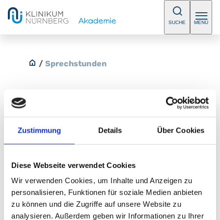
SUCHE
MENÜ
/
Sprechstunden
Innere Medizin/ Kardiologie am
Zustimmung
Details
Über Cookies
Campus Süd
In unserer Sprechstunde bieten wir Ihnen eine
Diese Webseite verwendet Cookies
umfassende Diagnostik und Therapie bei
Wir verwenden Cookies, um Inhalte und Anzeigen zu
Erkrankungen des Herz-Kreislauf-Systems an. Bitte
personalisieren, Funktionen für soziale Medien anbieten
vereinbaren Sie einen Termin.
zu können und die Zugriffe auf unsere Website zu
analysieren. Außerdem geben wir Informationen zu Ihrer