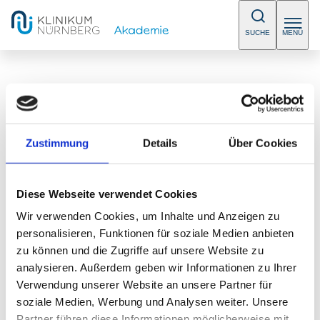
SUCHE
MENÜ
/
Sprechstunden
Zustimmung
Details
Über Cookies
Innere Medizin - Hepatologie /
Diese Webseite verwendet Cookies
Lebersprechstunde
Wir verwenden Cookies, um Inhalte und Anzeigen zu
personalisieren, Funktionen für soziale Medien anbieten
E-Mail:
eibach@abc-nuernberg.de
zu können und die Zugriffe auf unsere Website zu
Telefon:
+49 (0) 911 632 150
analysieren. Außerdem geben wir Informationen zu Ihrer
Fax:
+49 (0) 911 632 154 4
Verwendung unserer Website an unsere Partner für
soziale Medien, Werbung und Analysen weiter. Unsere
ABC Eibach
Partner führen diese Informationen möglicherweise mit