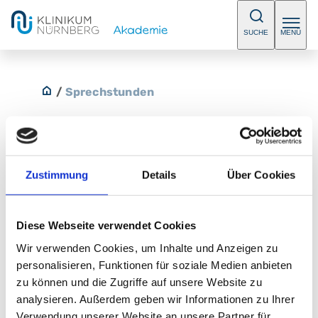
SUCHE
MENÜ
/
Sprechstunden
Zustimmung
Details
Über Cookies
Hydrocephalussprechstunde
Bitte vereinbaren Sie einen Termin.
Diese Webseite verwendet Cookies
E-Mail:
Neurochirurgie@klinikum-nuernberg.de
Wir verwenden Cookies, um Inhalte und Anzeigen zu
Telefon:
+49 (0) 911 398-2161
personalisieren, Funktionen für soziale Medien anbieten
Fax:
+49 (0) 911 398-7536
zu können und die Zugriffe auf unsere Website zu
analysieren. Außerdem geben wir Informationen zu Ihrer
Verwendung unserer Website an unsere Partner für
Klinik für Neurochirurgie