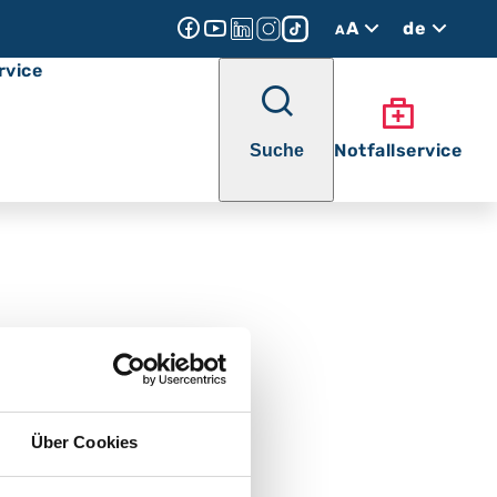
A
de
A
rvice
Notfallservice
Suche
Über Cookies