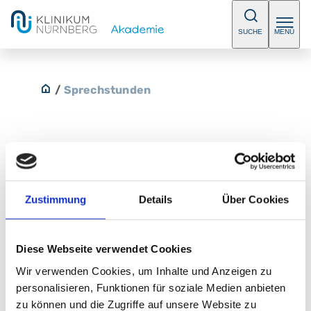
SUCHE
MENÜ
/
Sprechstunden
Funktionelle Blasen- und
Darmentleerungsstörungen
Zustimmung
Details
Über Cookies
Enuresis, Enkopresis, neurogene Blase. Bitte
Diese Webseite verwendet Cookies
vereinbaren Sie einen Termin.
Wir verwenden Cookies, um Inhalte und Anzeigen zu
E-Mail:
kinderchirurgie@klinikum-nuernberg.de
personalisieren, Funktionen für soziale Medien anbieten
Telefon:
+49 (0) 911 398-7538
zu können und die Zugriffe auf unsere Website zu