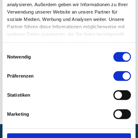
Fax:
+49 (0) 911 398-5459
analysieren. Außerdem geben wir Informationen zu Ihrer
Verwendung unserer Website an unsere Partner für
Klinik für Kinder- und Jugendchirurgie und
soziale Medien, Werbung und Analysen weiter. Unsere
Kinderurologie
Partner führen diese Informationen möglicherweise mit
weiteren Daten zusammen, die Sie ihnen bereitgestellt
Klinikum Nürnberg, Campus Süd
haben oder die sie im Rahmen Ihrer Nutzung der Dienste
Breslauer Str. 201
gesammelt haben.
Einwilligungsauswahl
90471 Nürnberg
Notwendig
E-Mail:
kinderchirurgie@klinikum-nuernberg.de
Präferenzen
Telefon:
+49 (0) 911 398-5455
Statistiken
Fax:
+49 (0) 911 398-5459
Marketing