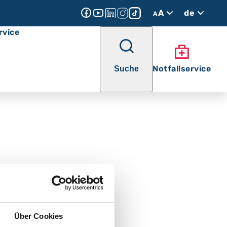
A
de
A
rvice
Notfallservice
Suche
Über Cookies