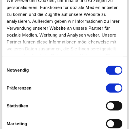
Wir verwenden Cookies, um Inhalte und Anzeigen zu
Telefon:
+49 (0) 9123 180-567
personalisieren, Funktionen für soziale Medien anbieten
Fax:
+49 (0) 9123 180-177
zu können und die Zugriffe auf unsere Website zu
analysieren. Außerdem geben wir Informationen zu Ihrer
Verwendung unserer Website an unsere Partner für
Endoprothetikzentrum
soziale Medien, Werbung und Analysen weiter. Unsere
Partner führen diese Informationen möglicherweise mit
Klinikum Nürnberg, Campus Süd
weiteren Daten zusammen, die Sie ihnen bereitgestellt
Breslauer Str. 201
haben oder die sie im Rahmen Ihrer Nutzung der Dienste
90471 Nürnberg
gesammelt haben.
Einwilligungsauswahl
Notwendig
Krankenhäuser Nürnberger Land, Krankenhaus Lauf
Simonshofer Straße 55
91207 Lauf a. d. Pegnitz
Präferenzen
E-Mail:
endoprothetik@klinikum-nuernberg.de
Statistiken
Telefon:
+49 (0) 911 398-2576
Marketing
Fax:
+49 (0) 911 398-5788