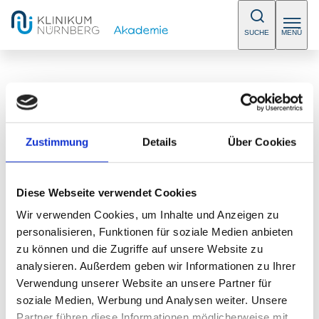
SUCHE
MENÜ
/
Sprechstunden
Zustimmung
Details
Über Cookies
Ambulante Operationen
Diese Webseite verwendet Cookies
Wir verwenden Cookies, um Inhalte und Anzeigen zu
Bitte vereinbaren Sie einen Termin.
personalisieren, Funktionen für soziale Medien anbieten
E-Mail:
birgit.duemmler@klinikum-nuernberg.de
zu können und die Zugriffe auf unsere Website zu
oder silvia.pfaller@klinikum-nuernberg.de
analysieren. Außerdem geben wir Informationen zu Ihrer
Telefon:
+49 (0) 911 398-2514
Verwendung unserer Website an unsere Partner für
soziale Medien, Werbung und Analysen weiter. Unsere
Fax:
+49 (0) 911 398-7653
Partner führen diese Informationen möglicherweise mit