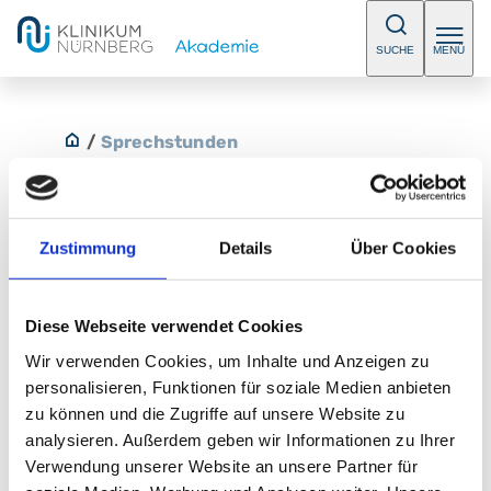
SUCHE
MENÜ
/
Sprechstunden
Zustimmung
Details
Über Cookies
Allgemeine Sprechstunde
Diese Webseite verwendet Cookies
Bitte vereinbaren Sie einen Termin.
Wir verwenden Cookies, um Inhalte und Anzeigen zu
E-Mail:
HNO-ZPM@klinikum-nuernberg.de
personalisieren, Funktionen für soziale Medien anbieten
Telefon:
+49 (0) 911 398 7588
zu können und die Zugriffe auf unsere Website zu
analysieren. Außerdem geben wir Informationen zu Ihrer
Klinik für Hals-Nasen-Ohrenheilkunde
Verwendung unserer Website an unsere Partner für