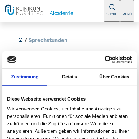
SUCHE
MENÜ
/
Sprechstunden
Zustimmung
Details
Über Cookies
Allgemeine kardiologische
Sprechstunde
Diese Webseite verwendet Cookies
Koronare Herzerkrankung, Herzklappenerkrankungen,
Wir verwenden Cookies, um Inhalte und Anzeigen zu
Funktionsdiagnostik
personalisieren, Funktionen für soziale Medien anbieten
zu können und die Zugriffe auf unsere Website zu
Telefon:
+49 (0) 911 398-5028
analysieren. Außerdem geben wir Informationen zu Ihrer
Fax:
+49 (0) 911 398-5975
Verwendung unserer Website an unsere Partner für