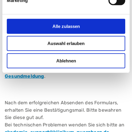
Marketing
Alle zulassen
Auswahl erlauben
Ich habe den Hinweis zur Krank- und
Gesundmeldung durchgelesen
*
Ablehnen
Hier finden Sie alle Informationen zur
Krank- und
Gesundmeldung
.
Nach dem erfolgreichen Absenden des Formulars,
erhalten Sie eine Bestätigungsmail. Bitte bewahren
Sie diese gut auf.
Bei technischen Problemen wenden Sie sich bitte an