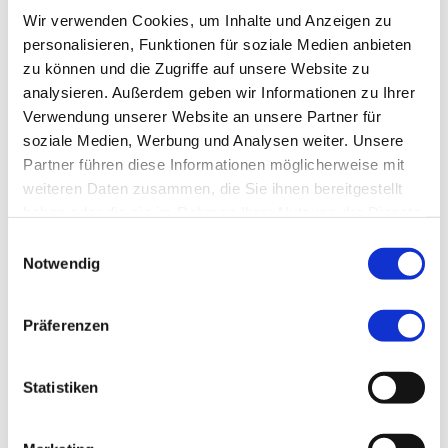
Wir verwenden Cookies, um Inhalte und Anzeigen zu
personalisieren, Funktionen für soziale Medien anbieten
Art der Gesundmeldung
*
zu können und die Zugriffe auf unsere Website zu
analysieren. Außerdem geben wir Informationen zu Ihrer
Vorzeitige Rückkehr aus der Arbeitsunfähigkeit
Verwendung unserer Website an unsere Partner für
soziale Medien, Werbung und Analysen weiter. Unsere
Reguläre Gesundmeldung
Partner führen diese Informationen möglicherweise mit
weiteren Daten zusammen, die Sie ihnen bereitgestellt
Telefonnummer für Rückfragen
haben oder die sie im Rahmen Ihrer Nutzung der Dienste
gesammelt haben.
Einwilligungsauswahl
Notwendig
Ausbildungsjahr
*
Präferenzen
Mitteilung an die Praxiskoordination Ausbildung
Statistiken
MTL
(bitte Nachricht im Textfeld eingeben)