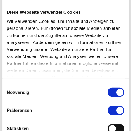
Martina Bock
Diese Webseite verwendet Cookies
Wir verwenden Cookies, um Inhalte und Anzeigen zu
Pflegepädagogin
personalisieren, Funktionen für soziale Medien anbieten
zu können und die Zugriffe auf unsere Website zu
analysieren. Außerdem geben wir Informationen zu Ihrer
Kontakt
Verwendung unserer Website an unsere Partner für
soziale Medien, Werbung und Analysen weiter. Unsere
E-Mail:
Martina.Bock@klinikum-nuernberg.de
Partner führen diese Informationen möglicherweise mit
weiteren Daten zusammen, die Sie ihnen bereitgestellt
Telefon:
+49 (0) 911 398-3227
haben oder die sie im Rahmen Ihrer Nutzung der Dienste
gesammelt haben.
Einwilligungsauswahl
Berufliche Qualifikationen
Notwendig
Qualifikationen:
Pflegepädagogin (B.A.),
Präferenzen
Gesundheits- und Krankenpflegerin
Akademie Klinikum Nürnberg - Berufsfachschule
Statistiken