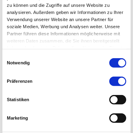
zu können und die Zugriffe auf unsere Website zu
So verläuft die Ausbildung
analysieren. Außerdem geben wir Informationen zu Ihrer
Verwendung unserer Website an unsere Partner für
soziale Medien, Werbung und Analysen weiter. Unsere
Partner führen diese Informationen möglicherweise mit
weiteren Daten zusammen, die Sie ihnen bereitgestellt
haben oder die sie im Rahmen Ihrer Nutzung der Dienste
gesammelt haben.
Einwilligungsauswahl
Ort und Zeit der Ausbildung
Notwendig
Präferenzen
Theorie- und Praxisteil der Ausbildung
Statistiken
Arbeitszeit und Urlaub
Marketing
Leistungsnachweise und Abschlussprüfung